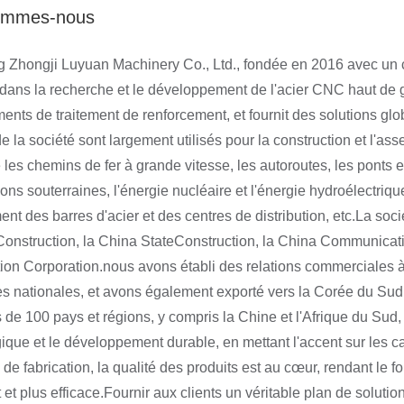
ommes-nous
Zhongji Luyuan Machinery Co., Ltd., fondée en 2016 avec un ca
ans la recherche et le développement de l'acier CNC haut de g
ents de traitement de renforcement, et fournit des solutions gl
de la société sont largement utilisés pour la construction et l'a
 les chemins de fer à grande vitesse, les autoroutes, les ponts et 
ons souterraines, l'énergie nucléaire et l'énergie hydroélectriqu
ment des barres d'acier et des centres de distribution, etc.La so
onstruction, la China StateConstruction, la China Communicat
ion Corporation.nous avons établi des relations commerciales
es nationales, et avons également exporté vers la Corée du Sud, l
 de 100 pays et régions, y compris la Chine et l'Afrique du Sud, 
ique et le développement durable, en mettant l'accent sur les 
 de fabrication, la qualité des produits est au cœur, rendant le 
t et plus efficace.Fournir aux clients un véritable plan de soluti