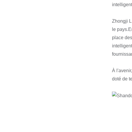
intelligent
Zhongji L
le pays.En
place des 
intellige
fournissa
À l'aveni
doté de t