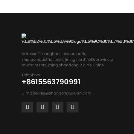
Adresse:
11 xianghao science park,
shiqiaoindustrial park, jining north lakeprovincial
tourist resort, jining shandong R.P. de Chine.
Téléphone:
+8615563790991
E-mail:
sales@shandongluyuan.com