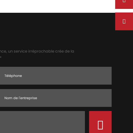
ence, un service irréprochable crée de la
»