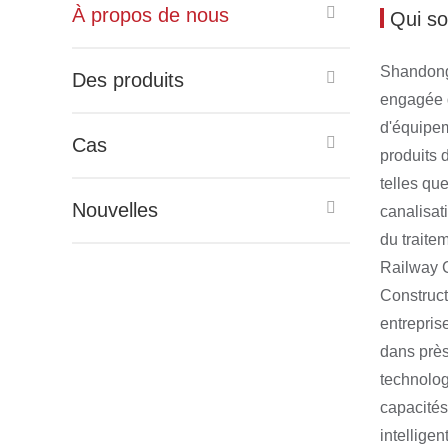
À propos de nous
Qui s
Shandong 
Des produits
engagée d
d'équipem
Cas
produits 
telles que
Nouvelles
canalisati
du traite
Railway C
Construct
entrepris
dans près
technolog
capacités
intelligen