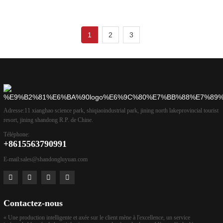
1
2
3
Adresse:
11 xianghao science park, shiqiaoindustrial park, jining north lakeprovincial tourist
resort, jining shandong R.P. de Chine.
Téléphone:
+8615563790991
E-mail:
sales@shandongluyuan.com
Contactez-nous
« Une production intelligente et axée sur le client mène à l'excellence, un service