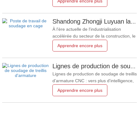
Apprendre encore plus
pompe trois produits phares : le robot
intelligent de perçage et de soudage de
treillis d'armature LYHW4000-3, le robot
Shandong Zhongji Luyuan lance un poste de soudage de cages d'acier, une innovation intelligente dans le domaine du traitement de l'acier de construction.
intelligent de soudage de cages
À l'ère actuelle de l'industrialisation
d'armature LYQT30 et le robot
accélérée du secteur de la construction, le
traitement des barres d'acier, maillon
Apprendre encore plus
essentiel des projets d'infrastructure,
souffre depuis longtemps de problèmes
majeurs tels que la faible productivité des
Lignes de production de soudage de treillis d'armature CNC : vers plus d'intelligence, d'efficacité et de flexibilité
opérations manuelles, d'importantes
Lignes de production de soudage de treillis
variations de
d'armature CNC : vers plus d'intelligence,
d'efficacité et de flexibilité Ces dernières
Apprendre encore plus
années, avec le développement rapide de
la construction d'infrastructures telles que
le transport ferroviaire et la construction de
ponts, les lignes de production de