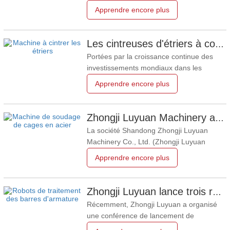
cintreuse d'étriers CNC haute
Apprendre encore plus
performance. Cet appareil intelligent et
entièrement automatisé est conçu pour un
cintrage d'étriers ultra-précis et à haut
Les cintreuses d'étriers à commande numérique ouvrent la voie à une nouvelle révolution dans le traitement des armatures.
rendement, destiné aux grands projets
Portées par la croissance continue des
d'infrastructures et de
investissements mondiaux dans les
infrastructures et l'accélération de
Apprendre encore plus
l'industrialisation du secteur de la
construction, les cintreuses d'étriers à
commande numérique (CNC),
Zhongji Luyuan Machinery achève l'installation de cages de renforcement d'infrastructures en Moldavie grâce à des équipements CNC intelligents.
équipements essentiels dans la
La société Shandong Zhongji Luyuan
transformation des barres d'acier,
Machinery Co., Ltd. (Zhongji Luyuan
connaissent une
Machinery) a franchi une étape majeure
Apprendre encore plus
en menant à bien l'installation de la cage
d'armature d'un projet d'infrastructure clé
en Moldavie, grâce à ses équipements de
Zhongji Luyuan lance trois robots intelligents de traitement des barres d'armature, à la pointe de l'innovation numérique et intelligente dans le secteur.
commande numérique (CNC) intelligents
Récemment, Zhongji Luyuan a organisé
développés en interne
une conférence de lancement de
nouveaux produits, dévoilant en grande