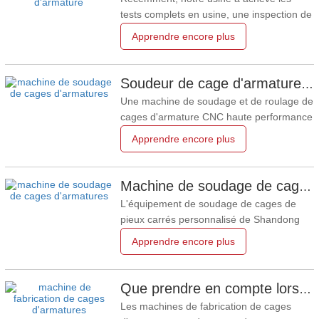
tests complets en usine, une inspection de
qualité stricte et un chargement
Apprendre encore plus
standardisé en conteneur pour un
ensemble de machine de soudage et de
roulage de cages d'armatures modèle
Soudeur de cage d'armature destiné à l'Australie
1600. L'équipement a été officiellement
Une machine de soudage et de roulage de
expédié en Australie pour soutenir
cages d'armature CNC haute performance
a passé avec succès tous les essais en
Apprendre encore plus
usine, prête à être expédiée officiellement
en Australie pour soutenir les projets
locaux d'infrastructure civile et de
Machine de soudage de cage d'armature de pieu carré en Russie
construction de pieux. L'inspection
L'équipement de soudage de cages de
complète avant
pieux carrés personnalisé de Shandong
Zhongji Luyuan Machinery assure une
Apprendre encore plus
production stable pour les projets
d'infrastructure locaux Jining, Shandong,
Chine – Récemment, la machine de
Que prendre en compte lors de l'achat d'une machine de fabrication de cages d'armatures ?
soudage de cages d'armatures pour pieux
Les machines de fabrication de cages
carrés, développée et fabriquée