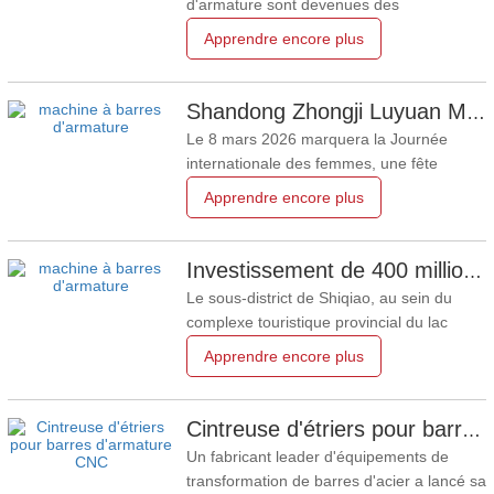
d'armature sont devenues des
équipements essentiels pour la
Apprendre encore plus
construction de fondations modernes, les
usines de béton préfabriqué et les grands
projets d'infrastructure. Ces dispositifs
Shandong Zhongji Luyuan Machinery célèbre la Journée internationale des femmes 2026
automatisés rationalisent la fabrication de
Le 8 mars 2026 marquera la Journée
cages renforcées pour les pieux
internationale des femmes, une fête
mondiale célébrant les réalisations, la
Apprendre encore plus
force et les contributions des femmes dans
tous les domaines. À cette occasion,
Shandong Zhongji Luyuan Machinery Co.,
Investissement de 400 millions de yuans dans la recherche et le développement et la fabrication d'équipements haut de gamme pour le traitement des barres d'armature
Ltd., fournisseur professionnel et fiable
Le sous-district de Shiqiao, au sein du
d'équipements haut de
complexe touristique provincial du lac
Taibai à Jining, a récemment accueilli un
Apprendre encore plus
projet d'envergure, représentant un
investissement total de 400 millions de
yuans : la recherche et le développement
Cintreuse d'étriers pour barres d'armature CNC : redéfinir la précision et l'efficacité dans le traitement mondial des armatures
ainsi que la production d'équipements
Un fabricant leader d'équipements de
intelligents de
transformation de barres d'acier a lancé sa